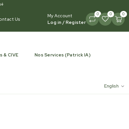
sé
0
0
0
My Account
ontact Us
Log in / Register
s & CIVE
Nos Services (Patrick IA)
English