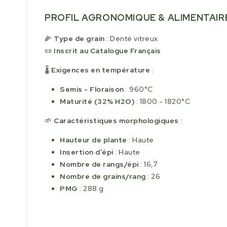
PROFIL AGRONOMIQUE & ALIMENTAIR
🌽
Type de grain
: Denté vitreux
📜
Inscrit au Catalogue Français
🌡️
Exigences en température
:
Semis - Floraison
: 960°C
Maturité (32% H2O)
: 1800 - 1820°C
🌱
Caractéristiques morphologiques
:
Hauteur de plante
: Haute
Insertion d’épi
: Haute
Nombre de rangs/épi
: 16,7
Nombre de grains/rang
: 26
PMG
: 288 g