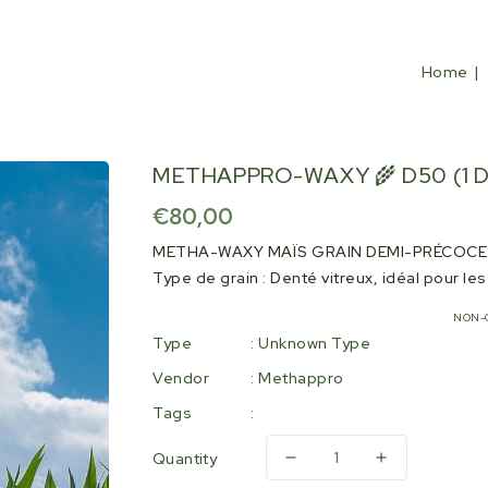
Home
METHAPPRO-WAXY 🌾 D50 (1 Do
Regular
€80,00
price
METHA-WAXY MAÏS GRAIN DEMI-PRÉCOCE G2
Type de grain : Denté vitreux, idéal pour le
NON-
Type
: Unknown Type
Vendor
:
Methappro
Tags
:
Quantity
Decrease
Increase