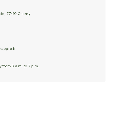
ade, 77410 Charny
appro.fr
 from 9 a.m. to 7 p.m.