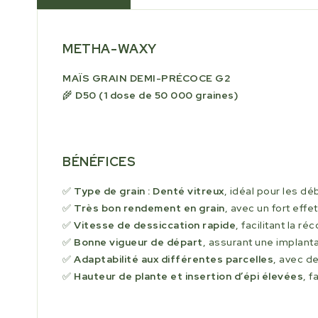
METHA-WAXY
MAÏS GRAIN DEMI-PRÉCOCE G2
🌾
D50 (1 dose de 50 000 graines)
BÉNÉFICES
✅
Type de grain : Denté vitreux
, idéal pour les d
✅
Très bon rendement en grain
, avec un fort effe
✅
Vitesse de dessiccation rapide
, facilitant la r
✅
Bonne vigueur de départ
, assurant une implan
✅
Adaptabilité aux différentes parcelles
, avec d
✅
Hauteur de plante et insertion d’épi élevées
, f