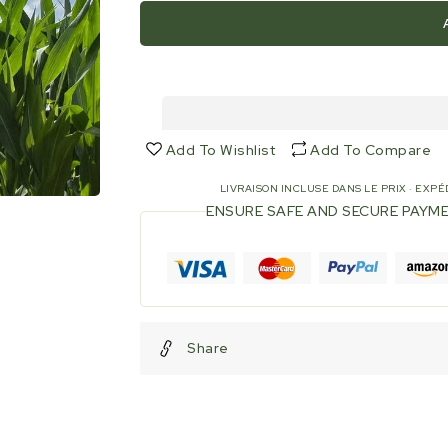
quantity
quantity
for
for
METHAPPRO-
METHAPPR
WAXY
WAXY
🌾
🌾
D50
D50
(1
(1
dose
dose
Add To Wishlist
Add To Compare
de
de
50
50
LIVRAISON INCLUSE DANS LE PRIX · EXPÉD
000
000
ENSURE SAFE AND SECURE PAYM
graines)
graines)
Share