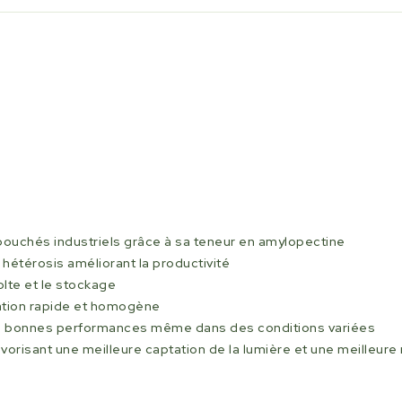
ébouchés industriels grâce à sa teneur en amylopectine
t hétérosis améliorant la productivité
écolte et le stockage
tation rapide et homogène
e bonnes performances même dans des conditions variées
avorisant une meilleure captation de la lumière et une meilleure 