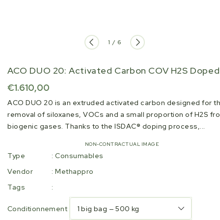
of
1
/
6
ACO DUO 20: Activated Carbon COV H2S Doped
Regular
€1.610,00
price
ACO DUO 20 is an extruded activated carbon designed for t
removal of siloxanes, VOCs and a small proportion of H2S fr
biogenic gases. Thanks to the ISDAC® doping process,...
NON-CONTRACTUAL IMAGE
Type
:
Consumables
Vendor
:
Methappro
Tags
:
Conditionnement