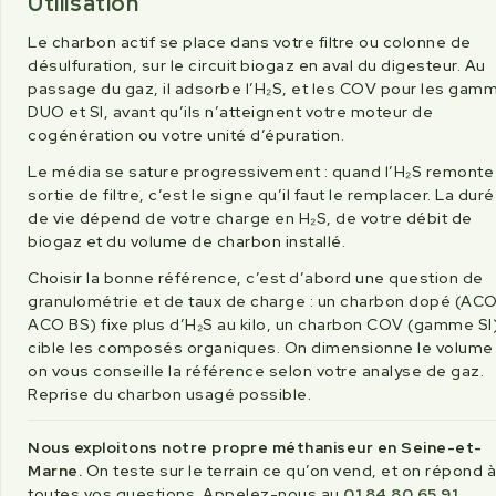
Utilisation
Le charbon actif se place dans votre filtre ou colonne de
désulfuration, sur le circuit biogaz en aval du digesteur. Au
passage du gaz, il adsorbe l’H₂S, et les COV pour les gam
DUO et SI, avant qu’ils n’atteignent votre moteur de
cogénération ou votre unité d’épuration.
Le média se sature progressivement : quand l’H₂S remonte
sortie de filtre, c’est le signe qu’il faut le remplacer. La dur
de vie dépend de votre charge en H₂S, de votre débit de
biogaz et du volume de charbon installé.
Choisir la bonne référence, c’est d’abord une question de
granulométrie et de taux de charge : un charbon dopé (ACO
ACO BS) fixe plus d’H₂S au kilo, un charbon COV (gamme SI
cible les composés organiques. On dimensionne le volume
on vous conseille la référence selon votre analyse de gaz.
Reprise du charbon usagé possible.
Nous exploitons notre propre méthaniseur en Seine-et-
Marne.
On teste sur le terrain ce qu’on vend, et on répond à
toutes vos questions. Appelez-nous au
01 84 80 65 91
.