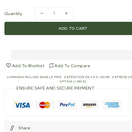
Quantity
Decrease
Increase
quantity
quantity
for
for
ADD TO CART
ACO
ACO
DUO
DUO
20:
20:
Activated
Activated
carbon
carbon
COV
COV
Add To Wishlist
Add To Compare
H2S
H2S
doped
doped
LIVRAISON INCLUSE DANS LE PRIX · EXPÉDITION EN 3 À 5 JOURS · EXPRESS 2
OPTION (+390 €)
ENSURE SAFE AND SECURE PAYMENT
Share