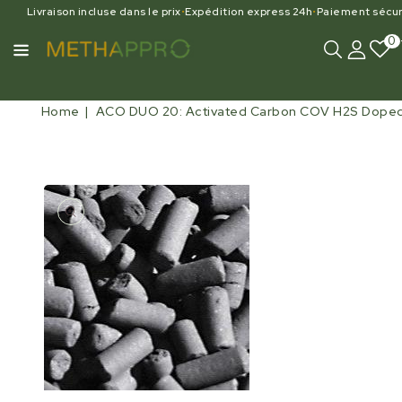
Livraison incluse dans le prix
•
Expédition express 24h
•
Paiement sécur
0
Home
ACO DUO 20: Activated Carbon COV H2S Dope
Open
media
1
in
gallery
view