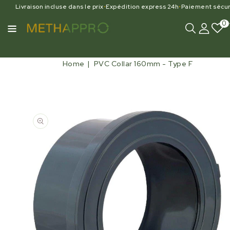
Livraison incluse dans le prix
•
Expédition express 24h
•
Paiement sécur
0
Home
PVC Collar 160mm - Type F
Open
media
1
in
gallery
view