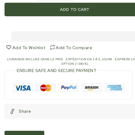
quantity
quantity
for
for
ADD TO CART
PVC
PVC
collar
collar
160mm
160mm
-
-
Type
Type
F
F
Add To Wishlist
Add To Compare
LIVRAISON INCLUSE DANS LE PRIX · EXPÉDITION EN 3 À 5 JOURS · EXPRESS 2
OPTION (+390 €)
ENSURE SAFE AND SECURE PAYMENT
Share