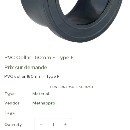
PVC Collar 160mm - Type F
Regular
Prix sur demande
price
PVC collar 160mm - Type F
NON-CONTRACTUAL IMAGE
Type
:
Material
Vendor
:
Methappro
Tags
:
Quantity
Decrease
Increase