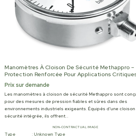
Manomètres À Cloison De Sécurité Methappro –
Protection Renforcée Pour Applications Critique
Regular
Prix sur demande
price
Les manomètres à cloison de sécurité Methappro sont conç
pour des mesures de pression fiables et sûres dans des
environnements industriels exigeants. Équipés d'une cloison
sécurité intégrée, ils offrent...
NON-CONTRACTUAL IMAGE
Type
: Unknown Type