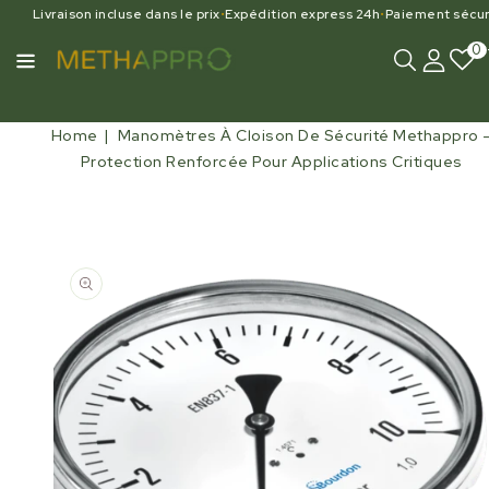
Livraison incluse dans le prix
•
Expédition express 24h
•
Paiement sécur
0
Home
Manomètres À Cloison De Sécurité Methappro 
Protection Renforcée Pour Applications Critiques
Open
media
1
in
gallery
view