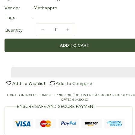
Vendor
:
Methappro
Tags
:
Quantity
Decrease
Increase
quantity
quantity
for
for
ADD TO CART
Manomètres
Manomètres
à
à
Cloison
Cloison
de
de
Sécurité
Sécurité
Methappro
Methappro
Add To Wishlist
Add To Compare
–
–
Protection
Protection
LIVRAISON INCLUSE DANS LE PRIX · EXPÉDITION EN 3 À 5 JOURS · EXPRESS 2
Renforcée
Renforcée
OPTION (+390 €)
pour
pour
ENSURE SAFE AND SECURE PAYMENT
Applications
Applications
Critiques
Critiques