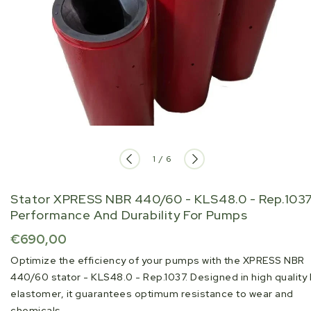
of
1
/
6
Stator XPRESS NBR 440/60 - KLS48.0 - Rep.1037
Performance And Durability For Pumps
Regular
€690,00
price
Optimize the efficiency of your pumps with the XPRESS NBR
440/60 stator - KLS48.0 - Rep.1037. Designed in high quality
elastomer, it guarantees optimum resistance to wear and
chemicals....