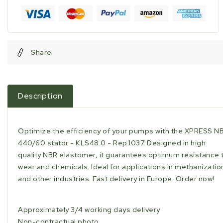
durability
durability
for
for
pumps
pumps
Share
Description
Optimize the efficiency of your pumps with the XPRESS N
440/60 stator - KLS48.0 - Rep.1037. Designed in high
quality NBR elastomer, it guarantees optimum resistance 
wear and chemicals. Ideal for applications in methanizatio
and other industries. Fast delivery in Europe. Order now!
Approximately 3/4 working days delivery
Non-contractual photo