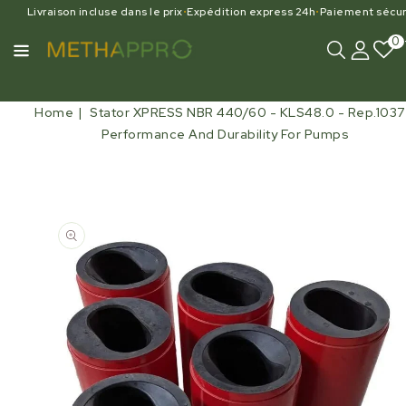
Livraison incluse dans le prix
•
Expédition express 24h
•
Paiement sécur
0
Home
Stator XPRESS NBR 440/60 - KLS48.0 - Rep.1037
Performance And Durability For Pumps
Open
media
1
in
gallery
view