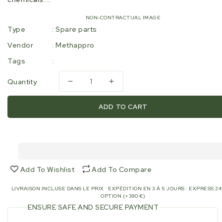
NON-CONTRACTUAL IMAGE
Type
:
Spare parts
Vendor
:
Methappro
Tags
:
Quantity
Decrease
Increase
quantity
quantity
for
for
ADD TO CART
Stator
Stator
XPRESS
XPRESS
NBR
NBR
440/60
440/60
-
-
KLS48.0
KLS48.0
Add To Wishlist
Add To Compare
-
-
Rep.1037
Rep.1037
LIVRAISON INCLUSE DANS LE PRIX · EXPÉDITION EN 3 À 5 JOURS · EXPRESS 2
–
–
OPTION (+390 €)
Performance
Performance
ENSURE SAFE AND SECURE PAYMENT
and
and